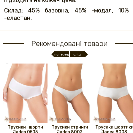
Склад: 45% бавовна, 45% -модал, 10%
-еластан.
Рекомендовані товари
поперед.
слід.
Трусики -шорти
Трусики стринги
Трусики шортик
Jadea 0505
Jadeа 8002
Jadea 8003