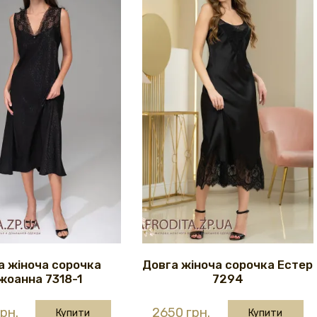
а жіноча сорочка
Довга жіноча сорочка Естер
жоанна 7318-1
7294
рн.
2650 грн.
Купити
Купити