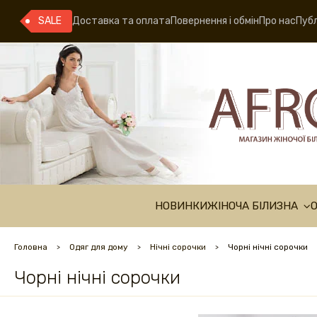
SALE
Доставка та оплата
Повернення і обмін
Про нас
Публ
НОВИНКИ
ЖІНОЧА БІЛИЗНА
Головна
Одяг для дому
Нічні сорочки
Чорні нічні сорочки
Чорні нічні сорочки