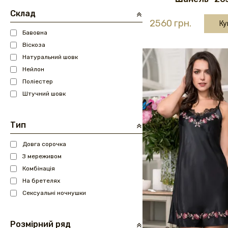
Склад
2560 грн.
Ку
Бавовна
Віскоза
Натуральний шовк
Нейлон
Поліестер
Штучний шовк
Тип
Довга сорочка
З мереживом
Комбінація
На бретелях
Сексуальні ночнушки
Розмірний ряд