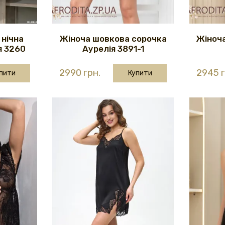
нічна
Жіноча шовкова сорочка
Жіноч
я 3260
Аурелія 3891-1
2990 грн.
2945 г
пити
Купити