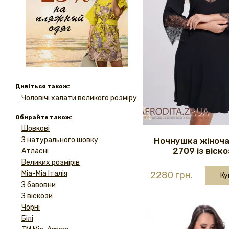
Дивіться також:
Чоловічі халати великого розміру
Обирайте також:
Шовкові
Ночнушка жіноча
З натурального шовку
2709 із віско
Атласні
Великих розмірів
Mia-Mia Італія
2280 грн.
Ку
З бавовни
З віскози
Чорні
Білі