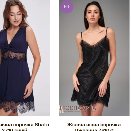
Hit
нічна сорочка Shato
Жіноча нічна сорочка
2710 синій
Джоанна 7310-1