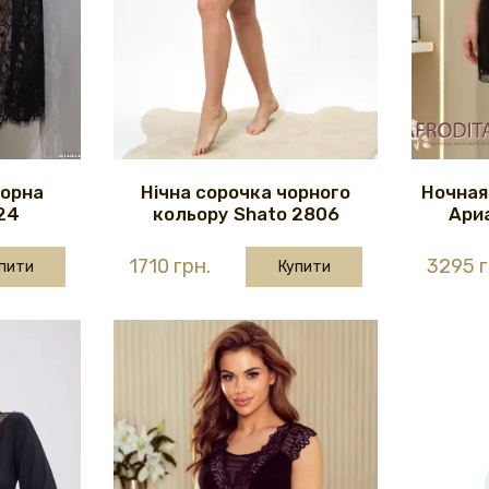
чорна
Нічна сорочка чорного
Ночная
24
кольору Shato 2806
Ари
1710 грн.
3295 г
пити
Купити