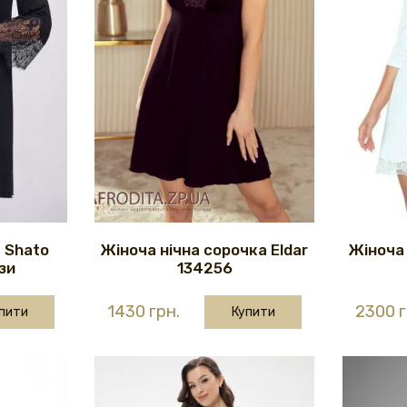
 Shato
Жіноча нічна сорочка Eldar
Жіноча 
зи
134256
1430 грн.
2300 г
пити
Купити