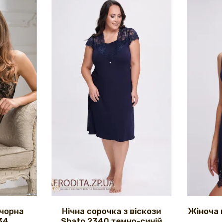
 чорна
Нічна сорочка з віскози
Жіноча 
34
Shato 2340 темно-синій