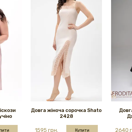
віскози
Довга жіноча сорочка Shato
Довг
учіно
2428
Д
1595 грн.
2640 г
пити
Купити