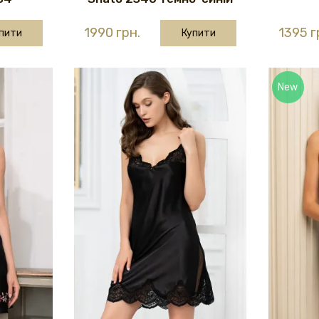
1990 грн.
1395 г
пити
Купити
New