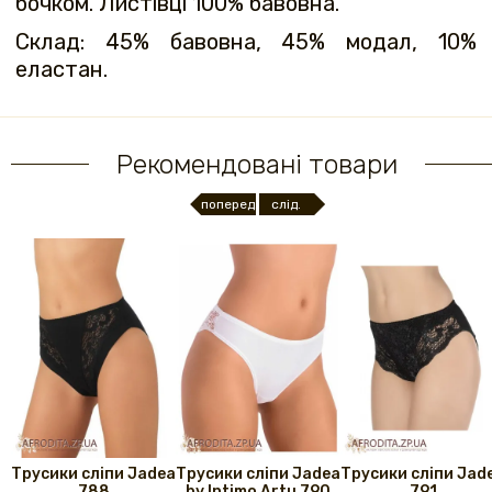
бочком. Листівці 100% бавовна.
Склад: 45% бавовна, 45% модал, 10%
еластан.
Рекомендовані товари
поперед.
слід.
Трусики сліпи Jadea
Трусики сліпи Jadea
Трусики сліпи Jad
788
by Intimo Artu 790
791