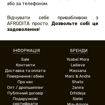
або за телефоном.
Відчувати себе привабливою з
AFRODITA просто.
Дозвольте собі це
задоволення
!
ІНФОРМАЦІЯ
БРЕНДИ
Sale
Ysabel Mora
Контакти
Leilieve
Доставка та оплата
Massana
Повернення і обмін
Marc & Andre
Про нас
Shato
Опт / дропшиппінг
Janira
Публічний договір
Orhideja
Подарункові
Sielei
сертифікати
Mia-Amore