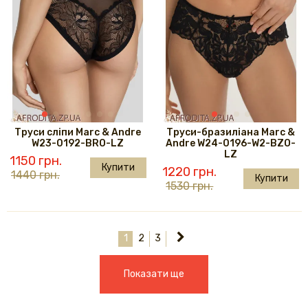
Труси сліпи Marc & Andre
Труси-бразиліана Marc &
W23-0192-BRO-LZ
Andre W24-0196-W2-BZO-
LZ
1150 грн.
Купити
1220 грн.
1440 грн.
Купити
1530 грн.
1
2
3
Показати ще