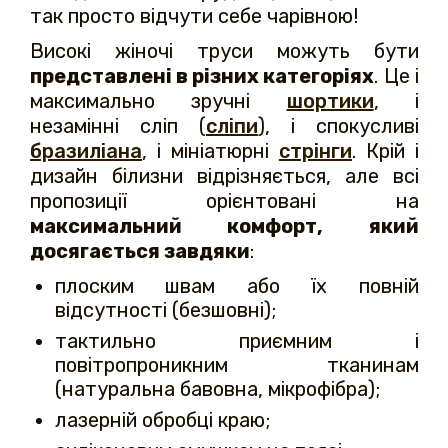
так просто відчути себе чарівною!
Високі жіночі труси можуть бути
представлені в різних категоріях
. Це і
максимально зручні
шортики
, і
незамінні сліп (
сліпи
), і спокусливі
бразиліана
, і мініатюрні
стрінги
. Крій і
дизайн білизни відрізняється, але всі
пропозиції орієнтовані на
максимальний комфорт, який
досягається завдяки
:
плоским швам або їх повній
відсутності (безшовні);
тактильно приємним і
повітропроникним тканинам
(натуральна бавовна, мікрофібра);
лазерній обробці краю;