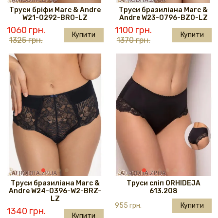
Труси бріфи Marc & Andre
Труси бразиліана Marc &
W21-0292-BRO-LZ
Andre W23-0796-BZO-LZ
1060 грн.
1100 грн.
Купити
Купити
1325 грн.
1370 грн.
Труси бразиліана Marc &
Труси сліп ORHIDEJA
Andre W24-0396-W2-BRZ-
613.208
LZ
955 грн.
Купити
1340 грн.
Купити