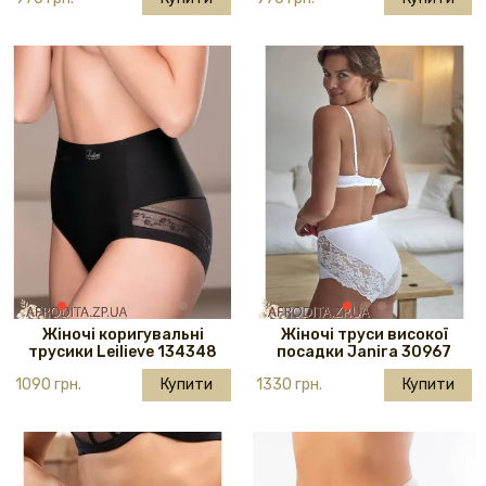
Жіночі коригувальні
Жіночі труси високої
трусики Leilieve 134348
посадки Janira 30967
1090 грн.
Купити
1330 грн.
Купити