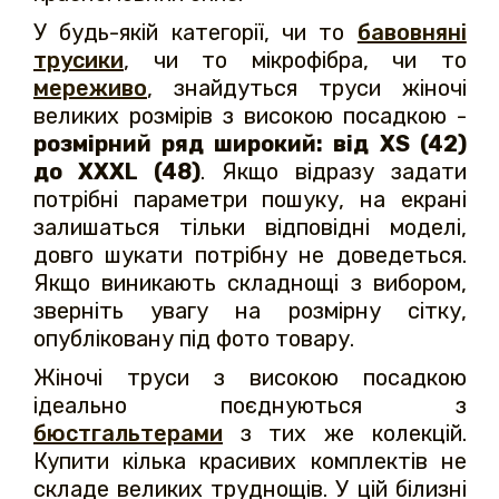
У будь-якій категорії, чи то
бавовняні
трусики
, чи то мікрофібра, чи то
мереживо
, знайдуться труси жіночі
великих розмірів з високою посадкою -
розмірний ряд широкий: від XS (42)
до XXXL (48)
. Якщо відразу задати
потрібні параметри пошуку, на екрані
залишаться тільки відповідні моделі,
довго шукати потрібну не доведеться.
Якщо виникають складнощі з вибором,
зверніть увагу на розмірну сітку,
опубліковану під фото товару.
Жіночі труси з високою посадкою
ідеально поєднуються з
бюстгальтерами
з тих же колекцій.
Купити кілька красивих комплектів не
складе великих труднощів. У цій білизні