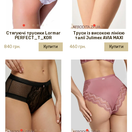
Стягуючі трусики Lormar
Труси із високою лінією
PERFECT_T_KOR
талії Julimex AVIA MAXI
840 грн.
Купити
460 грн.
Купити