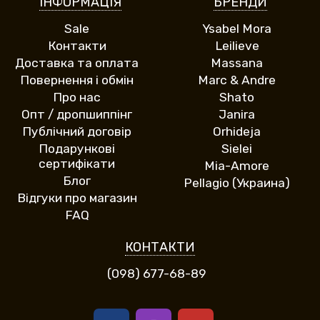
ІНФОРМАЦІЯ
БРЕНДИ
Sale
Ysabel Mora
Контакти
Leilieve
Доставка та оплата
Massana
Повернення і обмін
Marc & Andre
Про нас
Shato
Опт / дропшиппінг
Janira
Публічний договір
Orhideja
Подарункові
Sielei
сертифікати
Mia-Amore
Блог
Pellagio (Украина)
Відгуки про магазин
FAQ
КОНТАКТИ
(098) 677-68-89