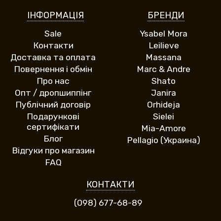
ІНФОРМАЦІЯ
БРЕНДИ
Sale
Ysabel Mora
Контакти
Leilieve
Доставка та оплата
Massana
Повернення і обмін
Marc & Andre
Про нас
Shato
Опт / дропшиппінг
Janira
Публічний договір
Orhideja
Подарункові
Sielei
сертифікати
Mia-Amore
Блог
Pellagio (Украина)
Відгуки про магазин
FAQ
КОНТАКТИ
(098) 677-68-89