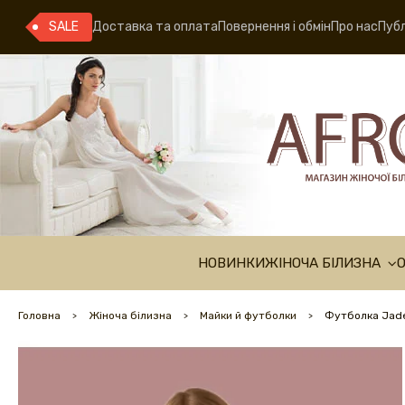
SALE
Доставка та оплата
Повернення і обмін
Про нас
Публ
НОВИНКИ
ЖІНОЧА БІЛИЗНА
Головна
Жіноча білизна
Майки й футболки
Футболка Jadea