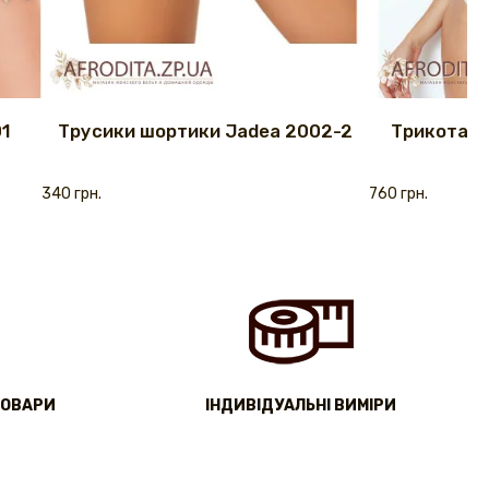
1
Трусики шортики Jadea 2002-2
Трикотажн
340 грн.
760 грн.
ТОВАРИ
IНДИВІДУАЛЬНІ ВИМІРИ