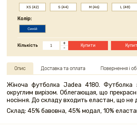
XS (42)
S (44)
M (46)
L (48)
Колір:
Синій
+
Кількість
Купити
Купит
-
Опис
Доставка та оплата
Повернення і об
Жіноча футболка Jadea 4180. Футболка 
округлим вирізом. Облегающая, що прекрасно
носіння. До складу входить еластан, що не 
Склад: 45% бавовна, 45% модал, 10% еластан