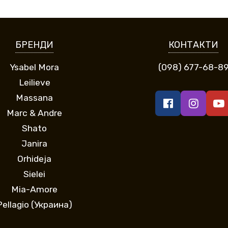
БРЕНДИ
КОНТАКТИ
Ysabel Mora
(098) 677-68-8
Leilieve
Massana
Marc & Andre
Shato
Janira
Orhideja
Sielei
Mia-Amore
Pellagio (Украина)