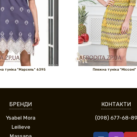
а туніка "Марсель" 6395
Пляжна туніка "Міссоні"
БРЕНДИ
КОНТАКТИ
Ysabel Mora
(098) 677-68-8
Leilieve
Massana