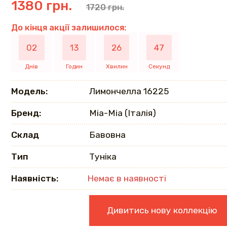
1380 грн.
1720 грн.
До кінця акції залишилося:
02
13
26
46
Днів
Годин
Хвилин
Секунд
Модель:
Лимончелла 16225
Бренд:
Mia-Mia (Італія)
Склад
Бавовна
Тип
Туніка
Наявність:
Немає в наявності
Дивитись нову коллекцію