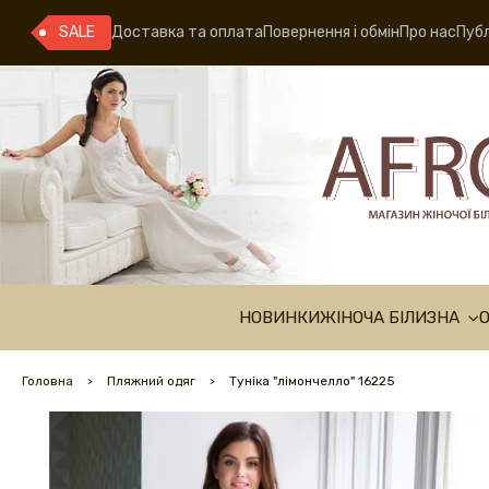
SALE
Доставка та оплата
Повернення і обмін
Про нас
Публ
НОВИНКИ
ЖІНОЧА БІЛИЗНА
Головна
Пляжний одяг
Туніка "лімончелло" 16225