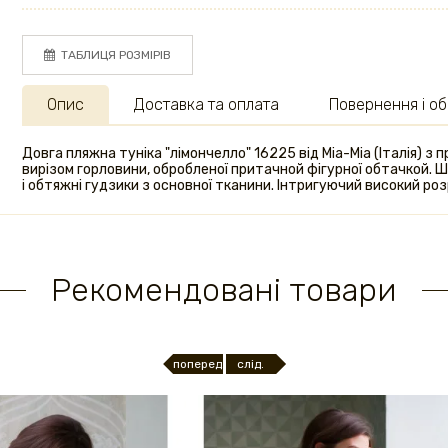
ТАБЛИЦЯ РОЗМІРІВ
Опис
Доставка та оплата
Повернення і об
Довга пляжна туніка "лімончелло" 16225 від Mia-Mia (Італія) з
вирізом горловини, обробленої притачной фігурної обтачкой. Ш
і обтяжні гудзики з основної тканини. Інтригуючий високий роз
Рекомендовані товари
поперед.
слід.