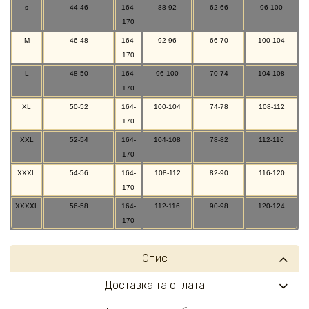
s
44-46
164-
88-92
62-66
96-100
170
M
46-48
164-
92-96
66-70
100-104
170
L
48-50
164-
96-100
70-74
104-108
170
XL
50-52
164-
100-104
74-78
108-112
170
XXL
52-54
164-
104-108
78-82
112-116
170
XXXL
54-56
164-
108-112
82-90
116-120
170
XXXXL
56-58
164-
112-116
90-98
120-124
170
Опис
Доставка та оплата