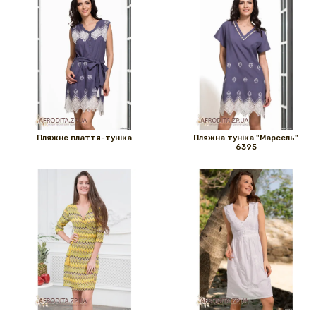
Пляжне плаття-туніка
Пляжна туніка "Марсель"
6395