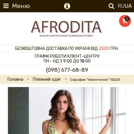
Меню
RU
UA
0
БЕЗКОШТОВНА ДОСТАВКА ПО УКРАЇНІ ВІД
2500
ГРН.
ГРАФІК РОБОТИ КЛІЄНТ-ЦЕНТРУ
ПН - НД З
9:00
ДО
18:00
(098) 677-68-89
Головна
Пляжний одяг
Сарафан "лімончелло" 16220