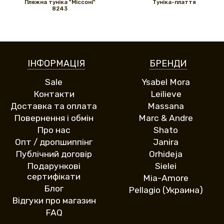
Пляжна туніка "Міссоні"
Туніка-плаття
8243
ІНФОРМАЦІЯ
БРЕНДИ
Sale
Ysabel Mora
Контакти
Leilieve
Доставка та оплата
Massana
Повернення і обмін
Marc & Andre
Про нас
Shato
Опт / дропшиппінг
Janira
Публічний договір
Orhideja
Подарункові
Sielei
сертифікати
Mia-Amore
Блог
Pellagio (Украина)
Відгуки про магазин
FAQ