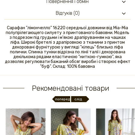
Повернення і обмін
Відгуків (0)
Сарафан "лімончелло" 16220 середньої довжини від Mia-Mia
полупрілегающего силуету з принтованого бавовни. Модель
з подрезом під грудьми і м'якою драпіруванням на чашках
ліфа. Широкі бретелі з драпіровкою з тканини з принтом
декоровані фурнітурою у вигляді "кілець" близько ліфа
полички. Спинка туніки відрізна по лінії талії і декорована
декількома рядами еластичною "ниткою-гумкою", яка
дозволяє регулювати бажаний обсяг вироби і створює ефект
"буф". Склад: 100% бавовна
Рекомендовані товари
поперед.
слід.