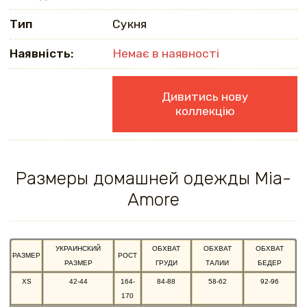
Тип
Сукня
Наявність:
Немає в наявності
Дивитись нову
коллекцію
Размеры домашней одежды Mia-
Amore
УКРАИНСКИЙ
ОБХВАТ
ОБХВАТ
ОБХВАТ
РАЗМЕР
РОСТ
РАЗМЕР
ГРУДИ
ТАЛИИ
БЕДЕР
XS
42-44
164-
84-88
58-62
92-96
170