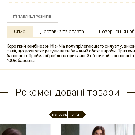
ТАБЛИЦЯ РОЗМІРІВ
Опис
Доставка та оплата
Повернення і об
Короткий комбінезон Mia-Mia полупрілегающего силуету, викона
талії, що дозволяє регулювати бажаний обсяг вироби. Притачно
бавовною. Пройма оброблена притачной обтачкой з основної 
100% бавовна
Рекомендовані товари
поперед.
слід.