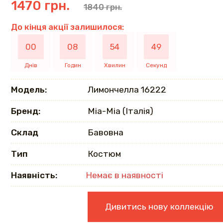
1470 грн.
1840 грн.
До кінця акції залишилося:
00
08
54
48
Днів
Годин
Хвилин
Секунд
Модель:
Лимончелла 16222
Бренд:
Mia-Mia (Італія)
Склад
Бавовна
Тип
Костюм
Наявність:
Немає в наявності
Дивитись нову коллекцію