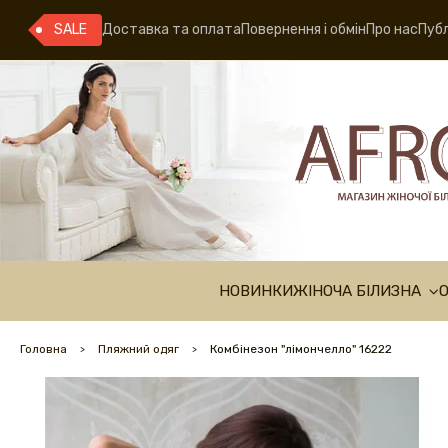
SALE
Доставка та оплата
Повернення і обмін
Про нас
Публ
НОВИНКИ
ЖІНОЧА БІЛИЗНА
Головна
Пляжний одяг
Комбінезон "лімончелло" 16222