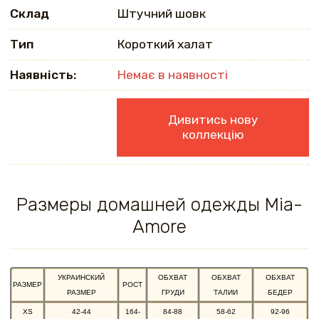
Склад
Штучний шовк
Тип
Короткий халат
Наявність:
Немає в наявності
Дивитись нову
коллекцію
Размеры домашней одежды Mia-
Amore
УКРАИНСКИЙ
ОБХВАТ
ОБХВАТ
ОБХВАТ
РАЗМЕР
РОСТ
РАЗМЕР
ГРУДИ
ТАЛИИ
БЕДЕР
XS
42-44
164-
84-88
58-62
92-96