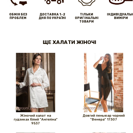
ОБМІН БЕЗ
ДОСТАВКА 1-2
ТІЛЬКИ
IНДИВІДУАЛЬН
ПРОБЛЕМ
ДНЯ ПО УКРАЇНІ
ОРИГІНАЛЬНІ
ВИМІРИ
ТОВАРИ
ЩЕ ХАЛАТИ ЖІНОЧІ
Жіночий халат на
Довгий пеньюар чорний
гудзиках білий "Ангеліна"
"Венера" ​​17307
9537