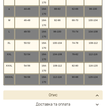
170
s
44-46
164-
88-92
62-66
96-100
170
M
46-48
164-
92-96
66-70
100-104
170
L
48-50
164-
96-100
70-74
104-108
170
XL
50-52
164-
100-104
74-78
108-112
170
XXL
52-54
164-
104-108
78-82
112-116
170
XXXL
54-56
164-
108-112
82-90
116-120
170
XXXXL
56-58
164-
112-116
90-98
120-124
170
Опис
Доставка та оплата