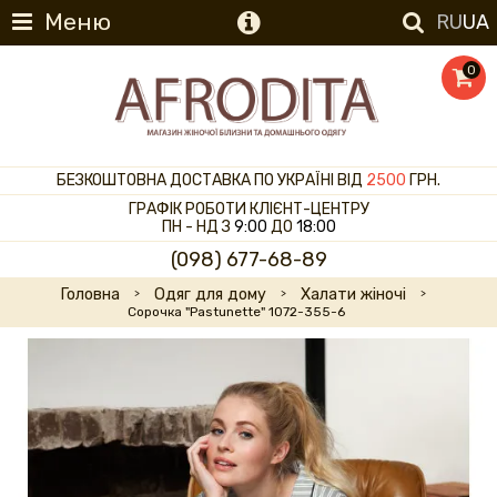
Меню
RU
UA
0
БЕЗКОШТОВНА ДОСТАВКА ПО УКРАЇНІ ВІД
2500
ГРН.
ГРАФІК РОБОТИ КЛІЄНТ-ЦЕНТРУ
ПН - НД З
9:00
ДО
18:00
(098) 677-68-89
Головна
Одяг для дому
Халати жіночі
Сорочка "Pastunette" 1072-355-6