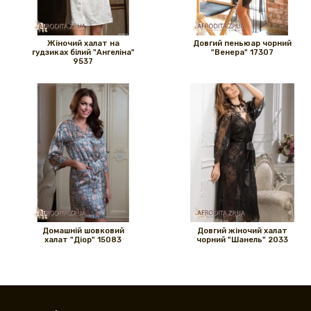
Жіночий халат на
Довгий пеньюар чорний
гудзиках білий "Ангеліна"
"Венера" ​​17307
9537
Домашній шовковий
Довгий жіночий халат
халат "Діор" 15083
чорний "Шанель" 2033