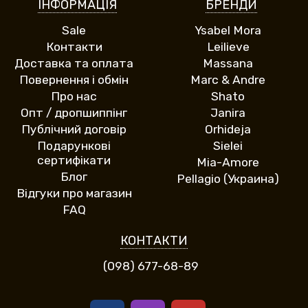
ІНФОРМАЦІЯ
БРЕНДИ
Sale
Ysabel Mora
Контакти
Leilieve
Доставка та оплата
Massana
Повернення і обмін
Marc & Andre
Про нас
Shato
Опт / дропшиппінг
Janira
Публічний договір
Orhideja
Подарункові
Sielei
сертифікати
Mia-Amore
Блог
Pellagio (Украина)
Відгуки про магазин
FAQ
КОНТАКТИ
(098) 677-68-89