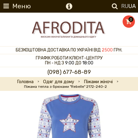
Меню
RU
UA
0
БЕЗКОШТОВНА ДОСТАВКА ПО УКРАЇНІ ВІД
2500
ГРН.
ГРАФІК РОБОТИ КЛІЄНТ-ЦЕНТРУ
ПН - НД З
9:00
ДО
18:00
(098) 677-68-89
Головна
Одяг для дому
Піжами жіночі
Піжама тепла з брюками "Rebelle" 2172-240-2