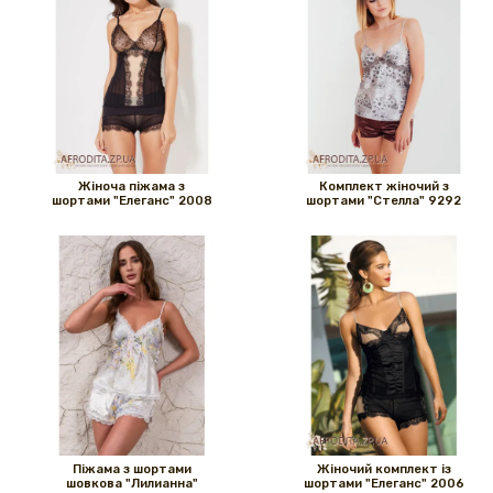
Жіноча піжама з
Комплект жіночий з
шортами "Елеганс" 2008
шортами "Стелла" 9292
Піжама з шортами
Жіночий комплект із
шовкова "Лилианна"
шортами "Елеганс" 2006