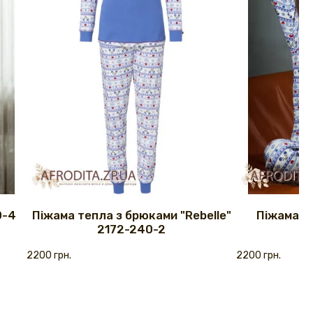
0-4
Піжама тепла з брюками "Rebelle"
Піжама "R
2172-240-2
2200 грн.
2200 грн.