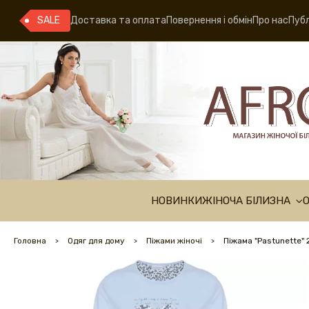
SALE
Доставка та оплата
Повернення і обмін
Про нас
Публ
НОВИНКИ
ЖІНОЧА БІЛИЗНА
Головна
Одяг для дому
Піжами жіночі
Піжама "Pastunette"