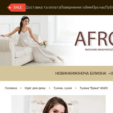
SALE
Доставка та оплата
Повернення і обмін
Про нас
Публ
НОВИНКИ
ЖІНОЧА БІЛИЗНА
Головна
Одяг для дому
Туніки, сукні
Туніка "Еріка" 6520