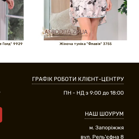
е Голд" 9929
Жіноча туніка "Флавія" 3755
ГРАФІК РОБОТИ КЛІЄНТ-ЦЕНТРУ
9
ПН - НД з 9:00 до 18:00
НАШ ШОУРУМ
м. Запоріжжя
вул. Рель'єфна 8