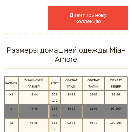
Дивитись нову
коллекцію
Размеры домашней одежды Mia-
Amore
УКРАИНСКИЙ
ОБХВАТ
ОБХВАТ
ОБХВАТ
РАЗМЕР
РОСТ
РАЗМЕР
ГРУДИ
ТАЛИИ
БЕДЕР
XS
42-44
164-
84-88
58-62
92-96
170
s
44-46
164-
88-92
62-66
96-100
170
M
46-48
164-
92-96
66-70
100-104
170