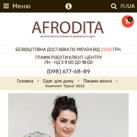
Меню
RU
UA
0
БЕЗКОШТОВНА ДОСТАВКА ПО УКРАЇНІ ВІД
2500
ГРН.
ГРАФІК РОБОТИ КЛІЄНТ-ЦЕНТРУ
ПН - НД З
9:00
ДО
18:00
(098) 677-68-89
Головна
Одяг для дому
Піжами жіночі
Комплект "Еріка" 6522