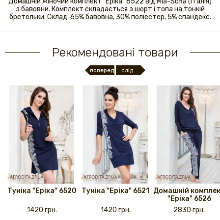
Домашній жіночий комплект "Еріка" 6522 від Mia-Sofia (Італія)
з бавовни. Комплект складається з шорт і топа на тонкій
бретельки. Склад: 65% бавовна, 30% поліестер, 5% спандекс.
Рекомендовані товари
поперед.
слід.
Туніка "Еріка" 6520
Туніка "Еріка" 6521
Домашній компле
"Еріка" 6526
1420 грн.
1420 грн.
2830 грн.