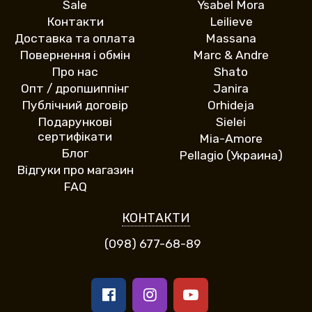
Sale
Ysabel Mora
Контакти
Leilieve
Доставка та оплата
Massana
Повернення і обмін
Marc & Andre
Про нас
Shato
Опт / дропшиппінг
Janira
Публічний договір
Orhideja
Подарункові
Sielei
сертифікати
Mia-Amore
Блог
Pellagio (Украина)
Відгуки про магазин
FAQ
КОНТАКТИ
(098) 677-68-89