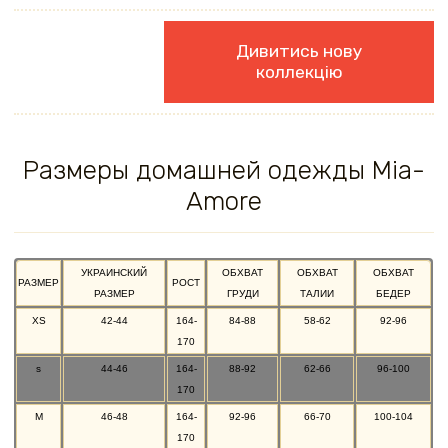
Дивитись нову
коллекцію
Размеры домашней одежды Mia-
Amore
УКРАИНСКИЙ
ОБХВАТ
ОБХВАТ
ОБХВАТ
РАЗМЕР
РОСТ
РАЗМЕР
ГРУДИ
ТАЛИИ
БЕДЕР
XS
42-44
164-
84-88
58-62
92-96
170
s
44-46
164-
88-92
62-66
96-100
170
M
46-48
164-
92-96
66-70
100-104
170