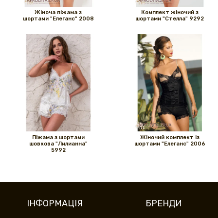
Жіноча піжама з
Комплект жіночий з
шортами "Елеганс" 2008
шортами "Стелла" 9292
Піжама з шортами
Жіночий комплект із
шовкова "Лилианна"
шортами "Елеганс" 2006
5992
ІНФОРМАЦІЯ
БРЕНДИ