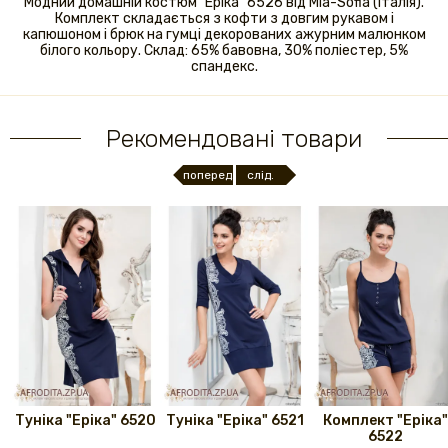
Модний домашній костюм "Еріка" 6526 від Mia-Sofia (Італія).
Комплект складається з кофти з довгим рукавом і
капюшоном і брюк на гумці декорованих ажурним малюнком
білого кольору. Склад: 65% бавовна, 30% поліестер, 5%
спандекс.
Рекомендовані товари
поперед.
слід.
Туніка "Еріка" 6520
Туніка "Еріка" 6521
Комплект "Еріка"
6522