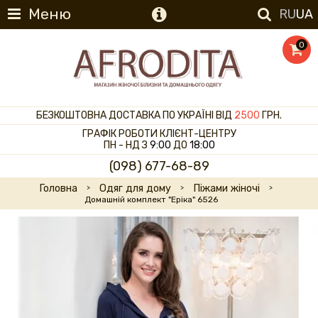
Меню
RU
UA
0
БЕЗКОШТОВНА ДОСТАВКА ПО УКРАЇНІ ВІД
2500
ГРН.
ГРАФІК РОБОТИ КЛІЄНТ-ЦЕНТРУ
ПН - НД З
9:00
ДО
18:00
(098) 677-68-89
Головна
Одяг для дому
Піжами жіночі
Домашній комплект "Еріка" 6526