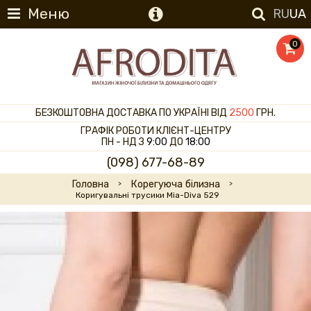
Меню
RU
UA
0
БЕЗКОШТОВНА ДОСТАВКА ПО УКРАЇНІ ВІД
2500
ГРН.
ГРАФІК РОБОТИ КЛІЄНТ-ЦЕНТРУ
ПН - НД З
9:00
ДО
18:00
(098) 677-68-89
Головна
Корегуюча білизна
Коригувальні трусики Mia-Diva 529