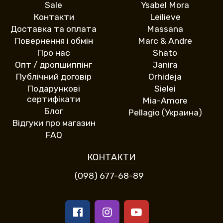
Sale
Ysabel Mora
Контакти
Leilieve
Доставка та оплата
Massana
Повернення і обмін
Marc & Andre
Про нас
Shato
Опт / дропшиппінг
Janira
Публічний договір
Orhideja
Подарункові
Sielei
сертифікати
Mia-Amore
Блог
Pellagio (Украина)
Відгуки про магазин
FAQ
КОНТАКТИ
(098) 677-68-89