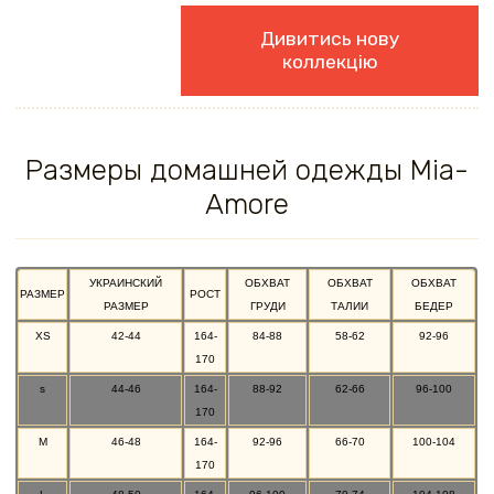
Дивитись нову
коллекцію
Размеры домашней одежды Mia-
Amore
УКРАИНСКИЙ
ОБХВАТ
ОБХВАТ
ОБХВАТ
РАЗМЕР
РОСТ
РАЗМЕР
ГРУДИ
ТАЛИИ
БЕДЕР
XS
42-44
164-
84-88
58-62
92-96
170
s
44-46
164-
88-92
62-66
96-100
170
M
46-48
164-
92-96
66-70
100-104
170