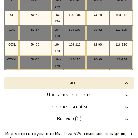
L
48-50
164-
96-100
70-74
104-108
170
XL
50-52
164-
100-104
74-78
108-112
170
XXL
52-54
164-
104-108
78-82
112-116
170
XXXL
54-56
164-
108-112
82-90
116-120
170
XXXXL
56-58
164-
112-116
90-98
120-124
170
Опис
Доставка та оплата
Повернення і обмін
Відгуків (0)
Моделюють труси-сліп Mia-Diva 529 з високою посадкою, з х