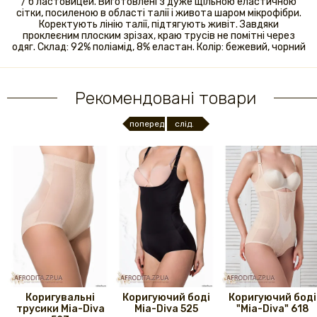
/ б ластовицей. Виготовлені з дуже щільною еластичною
сітки, посиленою в області талії і живота шаром мікрофібри.
Коректують лінію талії, підтягують живіт. Завдяки
проклеєним плоским зрізах, краю трусів не помітні через
одяг. Склад: 92% поліамід, 8% еластан. Колір: бежевий, чорний
Рекомендовані товари
поперед.
слід.
Коригувальні
Коригуючий боді
Коригуючий боді
трусики Mia-Diva
Mia-Diva 525
"Mia-Diva" 618