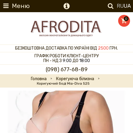
Меню
RU
UA
0
БЕЗКОШТОВНА ДОСТАВКА ПО УКРАЇНІ ВІД
2500
ГРН.
ГРАФІК РОБОТИ КЛІЄНТ-ЦЕНТРУ
ПН - НД З
9:00
ДО
18:00
(098) 677-68-89
Головна
Корегуюча білизна
Коригуючий боді Mia-Diva 525