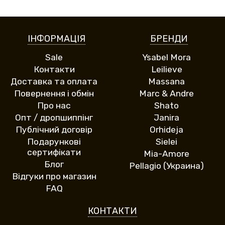
ІНФОРМАЦІЯ
БРЕНДИ
Sale
Ysabel Mora
Контакти
Leilieve
Доставка та оплата
Massana
Повернення і обмін
Marc & Andre
Про нас
Shato
Опт / дропшиппінг
Janira
Публічний договір
Orhideja
Подарункові
Sielei
сертифікати
Mia-Amore
Блог
Pellagio (Украина)
Відгуки про магазин
FAQ
КОНТАКТИ