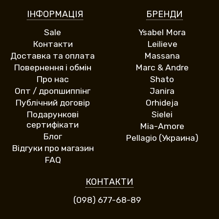
ІНФОРМАЦІЯ
БРЕНДИ
Sale
Ysabel Mora
Контакти
Leilieve
Доставка та оплата
Massana
Повернення і обмін
Marc & Andre
Про нас
Shato
Опт / дропшиппінг
Janira
Публічний договір
Orhideja
Подарункові
Sielei
сертифікати
Mia-Amore
Блог
Pellagio (Украина)
Відгуки про магазин
FAQ
КОНТАКТИ
(098) 677-68-89