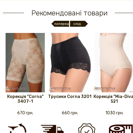
Рекомендовані товари
поперед.
слід.
Корекція "Corna"
Трусики Corna 3201
Корекція "Mia-Div
3407-1
521
670 грн.
660 грн.
1030 грн.