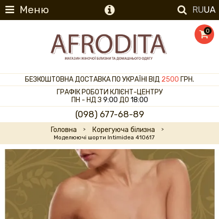
Меню
RU
UA
0
БЕЗКОШТОВНА ДОСТАВКА ПО УКРАЇНІ ВІД
2500
ГРН.
ГРАФІК РОБОТИ КЛІЄНТ-ЦЕНТРУ
ПН - НД З
9:00
ДО
18:00
(098) 677-68-89
Головна
Корегуюча білизна
Моделюючі шорти Intimidea 410617