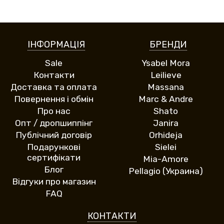
ІНФОРМАЦІЯ
БРЕНДИ
Sale
Ysabel Mora
Контакти
Leilieve
Доставка та оплата
Massana
Повернення і обмін
Marc & Andre
Про нас
Shato
Опт / дропшиппінг
Janira
Публічний договір
Orhideja
Подарункові
Sielei
сертифікати
Mia-Amore
Блог
Pellagio (Украина)
Відгуки про магазин
FAQ
КОНТАКТИ