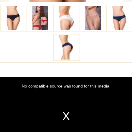
This
No compatible source was found for this media.
is
a
modal
window.