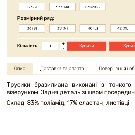
Білий
Чорний
Бежевий
Розмірний ряд:
36 (S)
38 (M)
40 (L)
42 (XL)
+
Кількість
Купити
Купит
-
Опис
Доставка та оплата
Повернення і об
Трусики бразилиана виконані з тонкого
візерунком. Задня деталь зі швом посереди
Склад: 83% поліамід, 17% еластан; листівці -