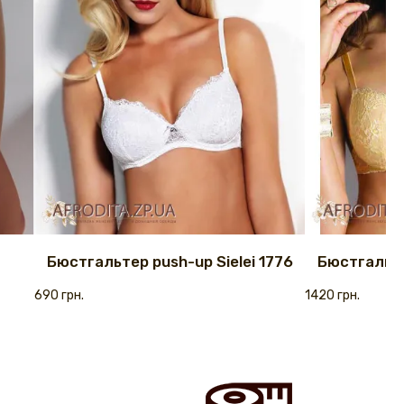
Бюстгальтер push-up Sielei 1776
Бюстгальте
690 грн.
1420 грн.