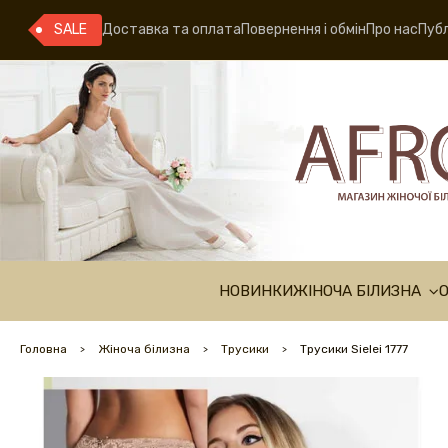
SALE
Доставка та оплата
Повернення і обмін
Про нас
Публ
НОВИНКИ
ЖІНОЧА БІЛИЗНА
Головна
Жіноча білизна
Трусики
Трусики Sielei 1777