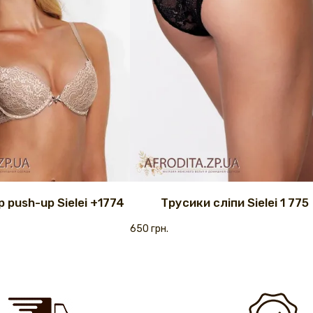
 push-up Sielei +1774
Трусики сліпи Sielei 1 775
650 грн.