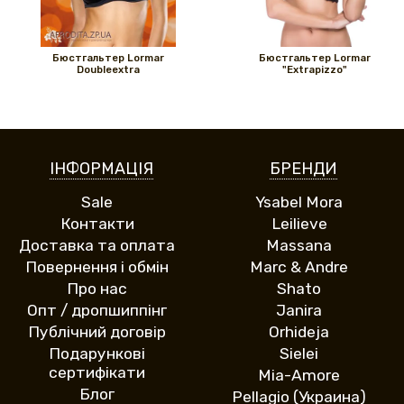
Бюстгальтер Lormar
Бюстгальтер Lormar
Doubleextra
"Extrapizzo"
ІНФОРМАЦІЯ
БРЕНДИ
Sale
Ysabel Mora
Контакти
Leilieve
Доставка та оплата
Massana
Повернення і обмін
Marc & Andre
Про нас
Shato
Опт / дропшиппінг
Janira
Публічний договір
Orhideja
Подарункові
Sielei
сертифікати
Mia-Amore
Блог
Pellagio (Украина)