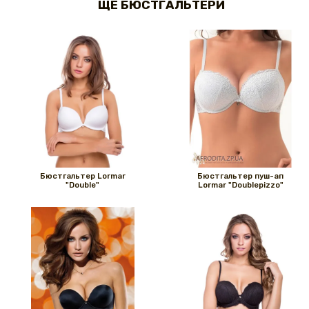
ЩЕ БЮСТГАЛЬТЕРИ
Бюстгальтер Lormar
Бюстгальтер пуш-ап
"Double"
Lormar "Doublepizzo"