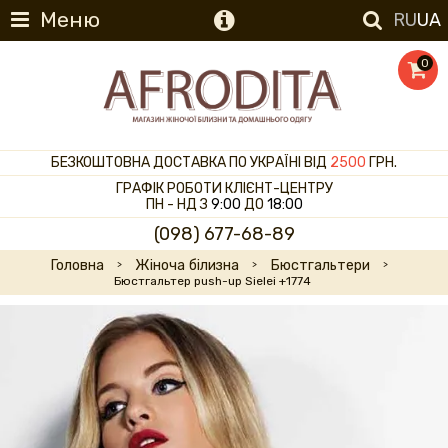
Меню
RU
UA
0
БЕЗКОШТОВНА ДОСТАВКА ПО УКРАЇНІ ВІД
2500
ГРН.
ГРАФІК РОБОТИ КЛІЄНТ-ЦЕНТРУ
ПН - НД З
9:00
ДО
18:00
(098) 677-68-89
Головна
Жіноча білизна
Бюстгальтери
Бюстгальтер push-up Sielei +1774