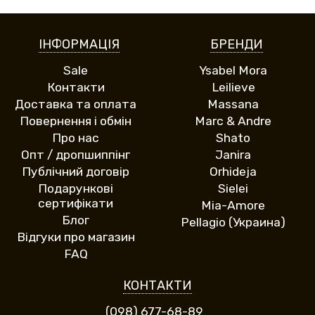
ІНФОРМАЦІЯ
БРЕНДИ
Sale
Ysabel Mora
Контакти
Leilieve
Доставка та оплата
Massana
Повернення і обмін
Marc & Andre
Про нас
Shato
Опт / дропшиппінг
Janira
Публічний договір
Orhideja
Подарункові
Sielei
сертифікати
Mia-Amore
Блог
Pellagio (Украина)
Відгуки про магазин
FAQ
КОНТАКТИ
(098) 677-68-89