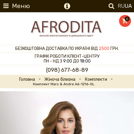
Меню
RU
UA
0
БЕЗКОШТОВНА ДОСТАВКА ПО УКРАЇНІ ВІД
2500
ГРН.
ГРАФІК РОБОТИ КЛІЄНТ-ЦЕНТРУ
ПН - НД З
9:00
ДО
18:00
(098) 677-68-89
Головна
Жіноча білизна
Комплекти
Комплект Marc & Andre A6-1216-OL