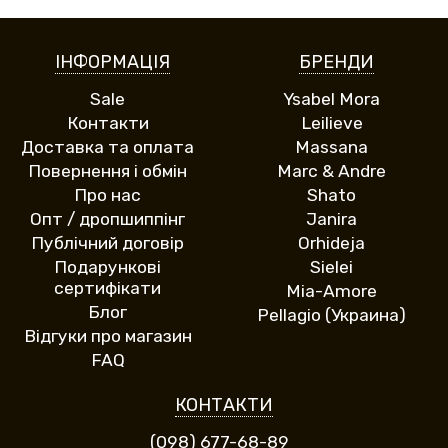
ІНФОРМАЦІЯ
БРЕНДИ
Sale
Ysabel Mora
Контакти
Leilieve
Доставка та оплата
Massana
Повернення і обмін
Marc & Andre
Про нас
Shato
Опт / дропшиппінг
Janira
Публічний договір
Orhideja
Подарункові
Sielei
сертифікати
Mia-Amore
Блог
Pellagio (Украина)
Відгуки про магазин
FAQ
КОНТАКТИ
(098) 677-68-89