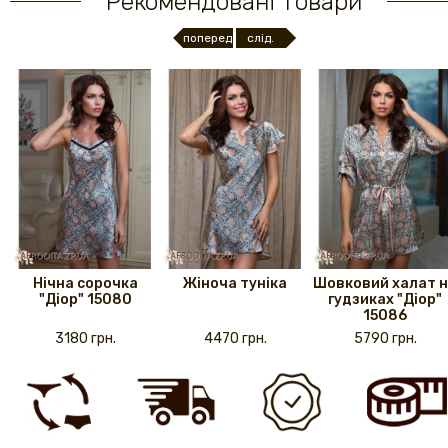
Рекомендовані товари
поперед.
слід.
Нічна сорочка
Жіноча туніка
Шовковий халат 
"Діор" 15080
гудзиках "Діор"
15086
3180 грн.
4470 грн.
5790 грн.