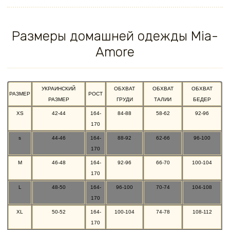
Размеры домашней одежды Mia-
Amore
УКРАИНСКИЙ
ОБХВАТ
ОБХВАТ
ОБХВАТ
РАЗМЕР
РОСТ
РАЗМЕР
ГРУДИ
ТАЛИИ
БЕДЕР
XS
42-44
164-
84-88
58-62
92-96
170
s
44-46
164-
88-92
62-66
96-100
170
M
46-48
164-
92-96
66-70
100-104
170
L
48-50
164-
96-100
70-74
104-108
170
XL
50-52
164-
100-104
74-78
108-112
170