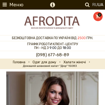
Меню
RU
UA
0
БЕЗКОШТОВНА ДОСТАВКА ПО УКРАЇНІ ВІД
2500
ГРН.
ГРАФІК РОБОТИ КЛІЄНТ-ЦЕНТРУ
ПН - НД З
9:00
ДО
18:00
(098) 677-68-89
Головна
Одяг для дому
Халати жіночі
Домашній шовковий халат "Діор" 15083