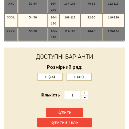
XXL
52-54
164-
104-108
78-82
112-116
170
XXXL
54-56
164-
108-112
82-90
116-120
170
XXXXL
56-58
164-
112-116
90-98
120-124
170
ДОСТУПНІ ВАРІАНТИ
Розмірний ряд:
S (44)
L (48)
+
Кількість
-
Купити
Купити в 1 клік