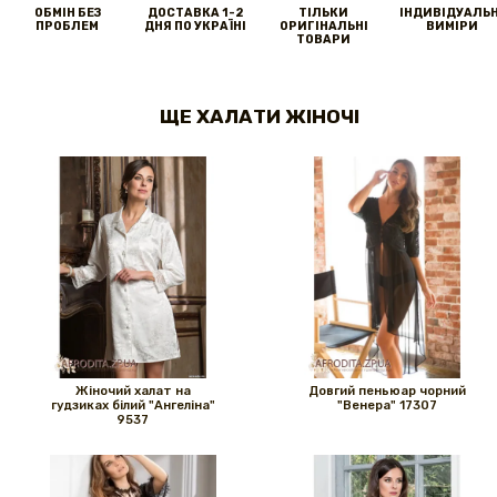
ОБМІН БЕЗ
ДОСТАВКА 1-2
ТІЛЬКИ
IНДИВІДУАЛЬН
ПРОБЛЕМ
ДНЯ ПО УКРАЇНІ
ОРИГІНАЛЬНІ
ВИМІРИ
ТОВАРИ
ЩЕ ХАЛАТИ ЖІНОЧІ
Жіночий халат на
Довгий пеньюар чорний
гудзиках білий "Ангеліна"
"Венера" ​​17307
9537