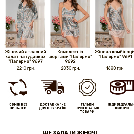
Жіночий атласний
Комплект із
Жіноча комбінаці
халат на гудзиках
шортами "Палермо"
"Палермо" 9691
"Палермо" 9697
9692
2210 грн.
2030 грн.
1680 грн.
ОБМІН БЕЗ
ДОСТАВКА 1-2
ТІЛЬКИ
IНДИВІДУАЛЬН
ПРОБЛЕМ
ДНЯ ПО УКРАЇНІ
ОРИГІНАЛЬНІ
ВИМІРИ
ТОВАРИ
ЩЕ ХАЛАТИ ЖІНОЧІ