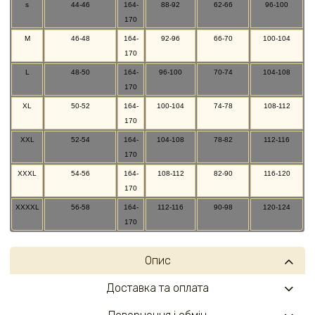
s
44-46
164-
88-92
62-66
96-100
170
M
46-48
164-
92-96
66-70
100-104
170
L
48-50
164-
96-100
70-74
104-108
170
XL
50-52
164-
100-104
74-78
108-112
170
XXL
52-54
164-
104-108
78-82
112-116
170
XXXL
54-56
164-
108-112
82-90
116-120
170
XXXXL
56-58
164-
112-116
90-98
120-124
170
Опис
Доставка та оплата