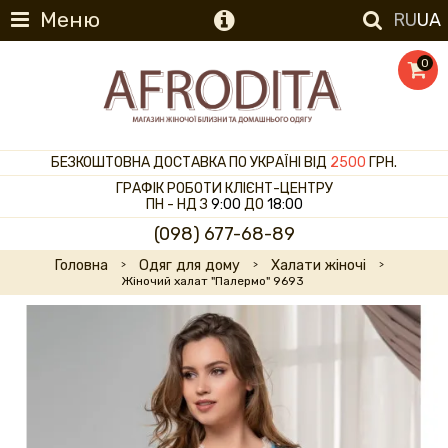
Меню
RU
UA
0
БЕЗКОШТОВНА ДОСТАВКА ПО УКРАЇНІ ВІД
2500
ГРН.
ГРАФІК РОБОТИ КЛІЄНТ-ЦЕНТРУ
ПН - НД З
9:00
ДО
18:00
(098) 677-68-89
Головна
Одяг для дому
Халати жіночі
Жіночий халат "Палермо" 9693