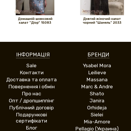
Домашній шовковий
Довгий жіночий халат
халат "Діор" 15083
чорний "Шанель" 2033
ІНФОРМАЦІЯ
БРЕНДИ
Sale
Ysabel Mora
Контакти
Leilieve
Доставка та оплата
Massana
Повернення і обмін
Marc & Andre
Про нас
Shato
Опт / дропшиппінг
Janira
Публічний договір
Orhideja
Подарункові
Sielei
сертифікати
Mia-Amore
Блог
Pellagio (Украина)