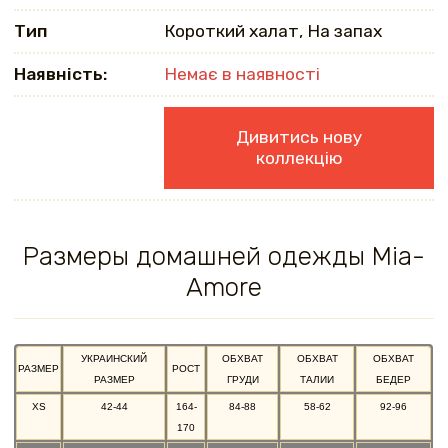
Тип
Короткий халат, На запах
Наявність:
Немає в наявності
Дивитись нову
коллекцію
Размеры домашней одежды Mia-
Amore
УКРАИНСКИЙ
ОБХВАТ
ОБХВАТ
ОБХВАТ
РАЗМЕР
РОСТ
РАЗМЕР
ГРУДИ
ТАЛИИ
БЕДЕР
XS
42-44
164-
84-88
58-62
92-96
170