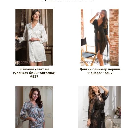
Жіночий халат на
Довгий пеньюар чорний
гудзиках білий "Ангеліна"
"Венера" ​​17307
9537