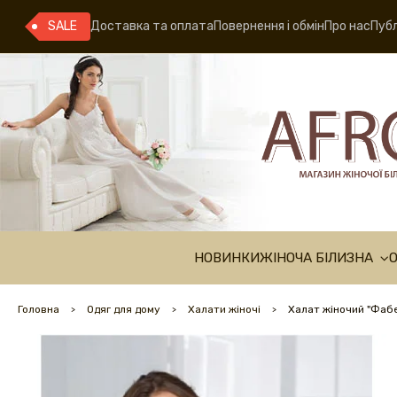
SALE
Доставка та оплата
Повернення і обмін
Про нас
Публ
НОВИНКИ
ЖІНОЧА БІЛИЗНА
Головна
Одяг для дому
Халати жіночі
Халат жіночий "Фаб