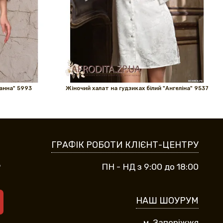
анна" 5993
Жіночий халат на гудзиках білий "Ангеліна" 9537
ГРАФІК РОБОТИ КЛІЄНТ-ЦЕНТРУ
9
ПН - НД з 9:00 до 18:00
НАШ ШОУРУМ
м. Запоріжжя