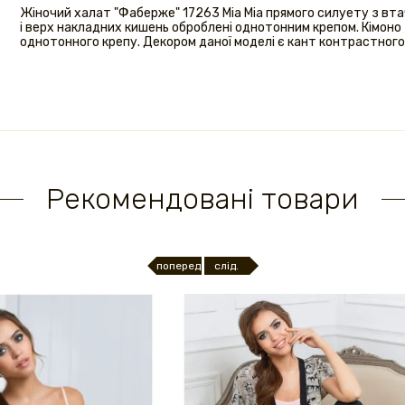
Жіночий халат "Фаберже" 17263 Міа Міа прямого силуету з вта
і верх накладних кишень оброблені однотонним крепом. Кімоно 
однотонного крепу. Декором даної моделі є кант контрастного 
Рекомендовані товари
поперед.
слід.