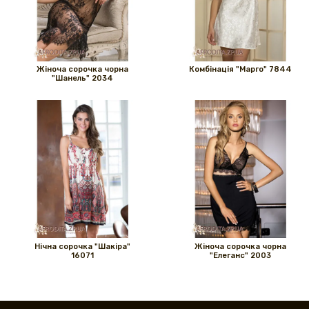
Жіноча сорочка чорна
Комбінація "Марго" 7844
"Шанель" 2034
Нічна сорочка "Шакіра"
Жіноча сорочка чорна
16071
"Елеганс" 2003