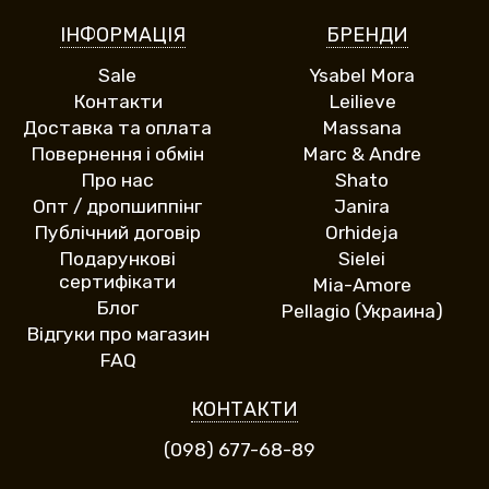
ІНФОРМАЦІЯ
БРЕНДИ
Sale
Ysabel Mora
Контакти
Leilieve
Доставка та оплата
Massana
Повернення і обмін
Marc & Andre
Про нас
Shato
Опт / дропшиппінг
Janira
Публічний договір
Orhideja
Подарункові
Sielei
сертифікати
Mia-Amore
Блог
Pellagio (Украина)
Відгуки про магазин
FAQ
КОНТАКТИ
(098) 677-68-89