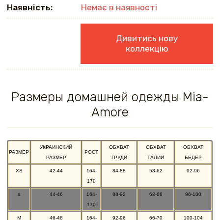
Наявність:
Немає в наявності
Дивитись нову
коллекцію
Размеры домашней одежды Mia-
Amore
УКРАИНСКИЙ
ОБХВАТ
ОБХВАТ
ОБХВАТ
РАЗМЕР
РОСТ
РАЗМЕР
ГРУДИ
ТАЛИИ
БЕДЕР
XS
42-44
164-
84-88
58-62
92-96
170
s
44-46
164-
88-92
62-66
96-100
170
M
46-48
164-
92-96
66-70
100-104