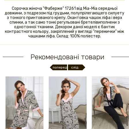
Сорочка жіноча "Фаберже" 17261 від Міа-Міа середньої
довжини, з подрезом під грудьми, полупрілегающего силуету
з тонкого принтованого крепу. Окантовка чашок ліфа і верх
спинки, а так само тонкі регульовані бретелівиполнени з
однотонної тканини. Декором даної моделі є бантик
контрастного кольору, закріплений у вигляді "перемички" між
чашками ліфа. Склад: 100% поліестер.
Рекомендовані товари
поперед.
слід.