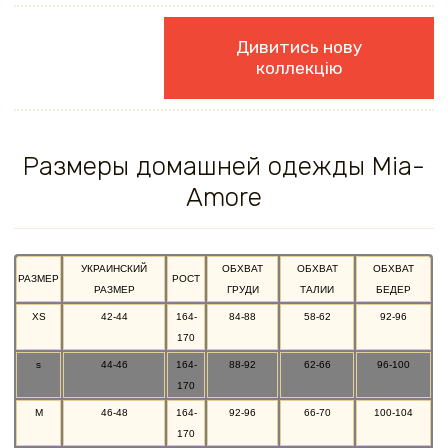
Дивитись нову
коллекцію
Размеры домашней одежды Mia-
Amore
УКРАИНСКИЙ
ОБХВАТ
ОБХВАТ
ОБХВАТ
РАЗМЕР
РОСТ
РАЗМЕР
ГРУДИ
ТАЛИИ
БЕДЕР
XS
42-44
164-
84-88
58-62
92-96
170
s
44-46
164-
88-92
62-66
96-100
170
M
46-48
164-
92-96
66-70
100-104
170