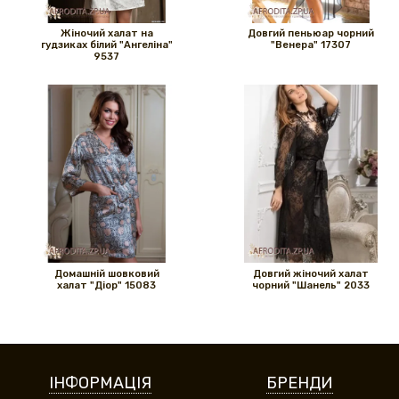
Жіночий халат на
Довгий пеньюар чорний
гудзиках білий "Ангеліна"
"Венера" ​​17307
9537
Домашній шовковий
Довгий жіночий халат
халат "Діор" 15083
чорний "Шанель" 2033
ІНФОРМАЦІЯ
БРЕНДИ