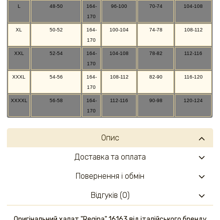
L
48-50
164-
96-100
70-74
104-108
170
XL
50-52
164-
100-104
74-78
108-112
170
XXL
52-54
164-
104-108
78-82
112-116
170
XXXL
54-56
164-
108-112
82-90
116-120
170
XXXXL
56-58
164-
112-116
90-98
120-124
170
Опис
Доставка та оплата
Повернення і обмін
Відгуків (0)
Оригінальний халат "Regina" 16163 від італійського бренду