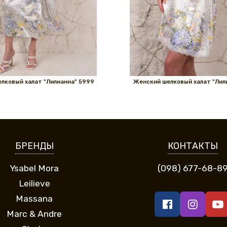
лковый халат "Лилианна" 5999
Женский шелковый халат "Лил
БРЕНДЫ
КОНТАКТЫ
Ysabel Mora
(098) 677-68-8
Leilieve
Massana
Marc & Andre