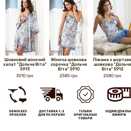
Шовковий жіночий
Жіноча шовкова
Піжама з шортам
халат "Дольче Віта"
сорочка "Дольче
шовкова "Дольч
5913
Віта" 5910
Віта" 5912
3010 грн.
2580 грн.
2580 грн.
ОБМІН БЕЗ
ДОСТАВКА 1-2
ТІЛЬКИ
IНДИВІДУАЛЬН
ПРОБЛЕМ
ДНЯ ПО УКРАЇНІ
ОРИГІНАЛЬНІ
ВИМІРИ
ТОВАРИ