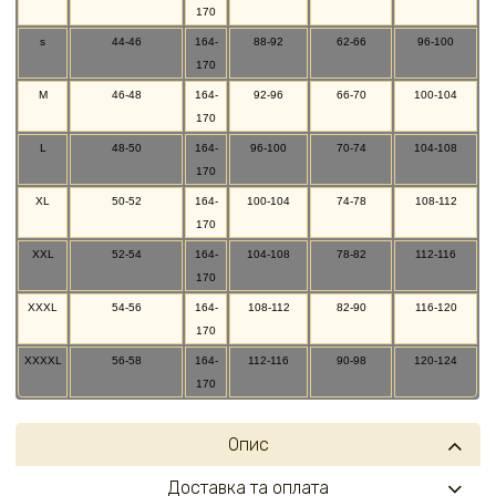
170
s
44-46
164-
88-92
62-66
96-100
170
M
46-48
164-
92-96
66-70
100-104
170
L
48-50
164-
96-100
70-74
104-108
170
XL
50-52
164-
100-104
74-78
108-112
170
XXL
52-54
164-
104-108
78-82
112-116
170
XXXL
54-56
164-
108-112
82-90
116-120
170
XXXXL
56-58
164-
112-116
90-98
120-124
170
Опис
Доставка та оплата