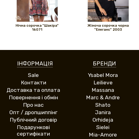
Нічна сорочка "Шакіра"
Жіноча сорочка чорна
16071
"Елеганс" 2003
ІНФОРМАЦІЯ
БРЕНДИ
Sale
Ysabel Mora
Контакти
Leilieve
Доставка та оплата
Massana
Повернення і обмін
Marc & Andre
Про нас
Shato
Опт / дропшиппінг
Janira
Публічний договір
Orhideja
Подарункові
Sielei
сертифікати
Mia-Amore