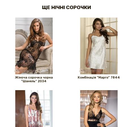
ЩЕ НІЧНІ СОРОЧКИ
Жіноча сорочка чорна
Комбінація "Марго" 7844
"Шанель" 2034