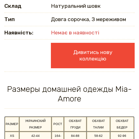
Склад
Натуральний шовк
Тип
Довга сорочка, З мереживом
Наявність:
Немає в наявності
Дивитись нову
коллекцію
Размеры домашней одежды Mia-
Amore
УКРАИНСКИЙ
ОБХВАТ
ОБХВАТ
ОБХВАТ
РАЗМЕР
РОСТ
РАЗМЕР
ГРУДИ
ТАЛИИ
БЕДЕР
XS
42-44
164-
84-88
58-62
92-96