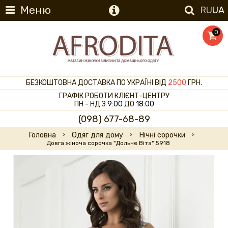
Меню
RU
UA
0
БЕЗКОШТОВНА ДОСТАВКА ПО УКРАЇНІ ВІД
2500
ГРН.
ГРАФІК РОБОТИ КЛІЄНТ-ЦЕНТРУ
ПН - НД З
9:00
ДО
18:00
(098) 677-68-89
Головна
Одяг для дому
Нічні сорочки
Довга жіноча сорочка "Дольче Віта" 5918