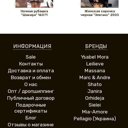
Ночная рубашка
Женская сорочка
"Шакира" 16071
черная "Элеганс" 2003
ИНФОРМАЦИЯ
БРЕНДЫ
Sale
Ysabel Mora
Контакты
Leilieve
Доставка и оплата
Massana
Возврат и обмен
Marc & Andre
О нас
Shato
Опт / дропшиппинг
Janira
Публичный договор
Orhideja
Подарочные
Sielei
сертификаты
Mia-Amore
Блог
Pellagio (Украина)
Отзывы о магазине