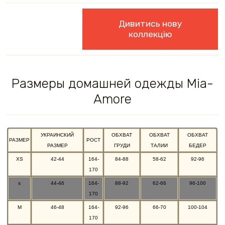
Дивитись нову
коллекцію
Размеры домашней одежды Mia-
Amore
УКРАИНСКИЙ
ОБХВАТ
ОБХВАТ
ОБХВАТ
РАЗМЕР
РОСТ
РАЗМЕР
ГРУДИ
ТАЛИИ
БЕДЕР
XS
42-44
164-
84-88
58-62
92-96
170
s
44-46
164-
88-92
62-66
96-100
170
M
46-48
164-
92-96
66-70
100-104
170