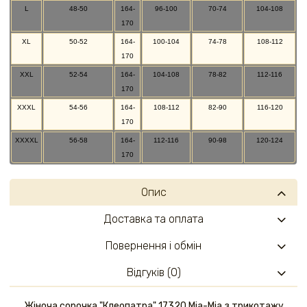
L
48-50
164-
96-100
70-74
104-108
170
XL
50-52
164-
100-104
74-78
108-112
170
XXL
52-54
164-
104-108
78-82
112-116
170
XXXL
54-56
164-
108-112
82-90
116-120
170
XXXXL
56-58
164-
112-116
90-98
120-124
170
Опис
Доставка та оплата
Повернення і обмін
Відгуків (0)
Жіноча сорочка "Клеопатра" 17320 Міа-Міа з трикотажу