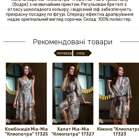
(бодре) з незвичайним принтом. Регульовані бретелі з
атласу шоколадного кольору, і відрізний ліф забезпечують
прекрасну посадку по фігурі. Спереду ефектна драпірування
надає оригінальний вигляд сорочки. Склад: 100% поліестер.
Рекомендовані товари
поперед.
слід.
Комбінація Mia-Mia
Халат Mia-Mia
Кімоно "Клеопатр
"Клеопатра" 17325
"Клеопатра" 17327
17323