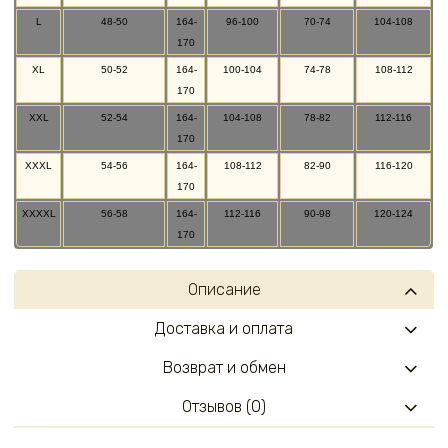
L
48-50
164-
96-100
70-74
104-108
170
XL
50-52
164-
100-104
74-78
108-112
170
XXL
52-54
164-
104-108
78-82
112-116
170
XXXL
54-56
164-
108-112
82-90
116-120
170
XXXXL
56-58
164-
112-116
90-98
120-124
170
Описание
Доставка и оплата
Возврат и обмен
Отзывов (0)