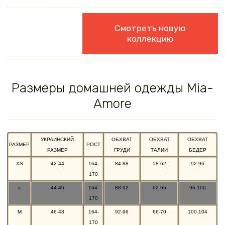
Смотреть новую
коллекцию
Размеры домашней одежды Mia-
Amore
УКРАИНСКИЙ
ОБХВАТ
ОБХВАТ
ОБХВАТ
РАЗМЕР
РОСТ
РАЗМЕР
ГРУДИ
ТАЛИИ
БЕДЕР
XS
42-44
164-
84-88
58-62
92-96
170
s
44-46
164-
88-92
62-66
96-100
170
M
46-48
164-
92-96
66-70
100-104
170