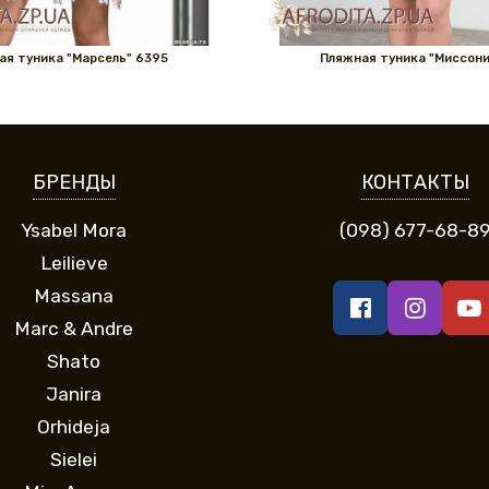
ая туника "Марсель" 6395
Пляжная туника "Миссони
БРЕНДЫ
КОНТАКТЫ
Ysabel Mora
(098) 677-68-8
Leilieve
Massana
Marc & Andre
Shato
Janira
Orhideja
Sielei