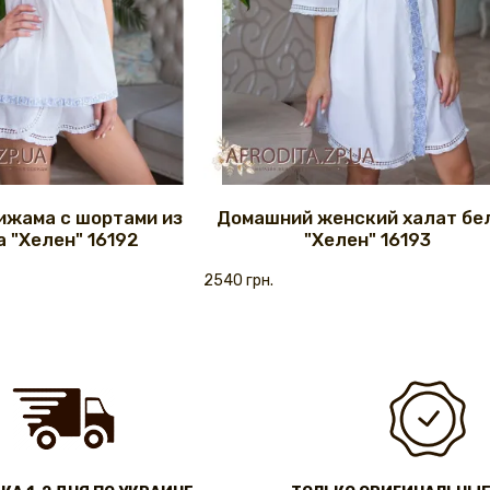
ижама с шортами из
Домашний женский халат бе
 "Хелен" 16192
"Хелен" 16193
2540 грн.