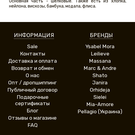
Основная часть - шелковые. Также есть из хлопка,
нейлона, вискозы, бамбука, модала, флиса.
ИНФОРМАЦИЯ
БРЕНДЫ
Sale
Ysabel Mora
Контакты
Leilieve
Доставка и оплата
Massana
Возврат и обмен
Marc & Andre
О нас
Shato
Опт / дропшиппинг
Janira
Публичный договор
Orhideja
Подарочные
Sielei
сертификаты
Mia-Amore
Блог
Pellagio (Украина)
Отзывы о магазине
FAQ