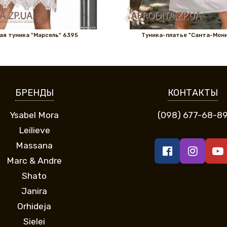
ая туника "Марсель" 6395
Туника-платье "Санта-Мон
БРЕНДЫ
КОНТАКТЫ
Ysabel Mora
(098) 677-68-8
Leilieve
Massana
Marc & Andre
Shato
Janira
Orhideja
Sielei