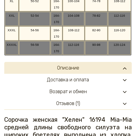
XL
50-52
164-
100-104
74-78
108-112
170
XXL
52-54
164-
104-108
78-82
112-116
170
XXXL
54-56
164-
108-112
82-90
116-120
170
XXXXL
56-58
164-
112-116
90-98
120-124
170
Описание
Доставка и оплата
Возврат и обмен
Отзывов (1)
Сорочка женская "Хелен" 16194 Mia-Mia
средней длины свободного силуэта на
широких бретелях выполнена из хлопка.