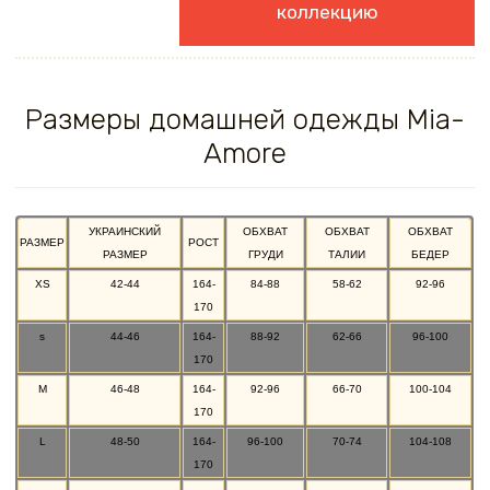
коллекцию
Размеры домашней одежды Mia-
Amore
УКРАИНСКИЙ
ОБХВАТ
ОБХВАТ
ОБХВАТ
РАЗМЕР
РОСТ
РАЗМЕР
ГРУДИ
ТАЛИИ
БЕДЕР
XS
42-44
164-
84-88
58-62
92-96
170
s
44-46
164-
88-92
62-66
96-100
170
M
46-48
164-
92-96
66-70
100-104
170
L
48-50
164-
96-100
70-74
104-108
170