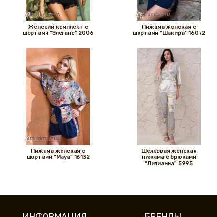
Женский комплект с
Пижама женская с
шортами "Элеганс" 2006
шортами "Шакира" 16072
Пижама женская с
Шелковая женская
шортами "Maya" 16132
пижама с брюками
"Лилианна" 5995
ИНФОРМАЦИЯ
БРЕНДЫ