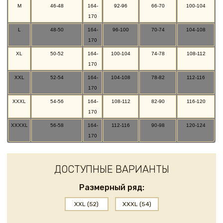
M
46-48
164-
92-96
66-70
100-104
170
L
48-50
164-
96-100
70-74
104-108
170
XL
50-52
164-
100-104
74-78
108-112
170
XXL
52-54
164-
104-108
78-82
112-116
170
XXXL
54-56
164-
108-112
82-90
116-120
170
XXXXL
56-58
164-
112-116
90-98
120-124
170
ДОСТУПНЫЕ ВАРИАНТЫ
Размерный ряд:
XXL (52)
XXXL (54)