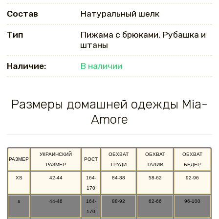
Состав
Натуральный шелк
Тип
Пижама с брюками, Рубашка и
штаны
Наличие:
В наличии
Размеры домашней одежды Mia-
Amore
УКРАИНСКИЙ
ОБХВАТ
ОБХВАТ
ОБХВАТ
РАЗМЕР
РОСТ
РАЗМЕР
ГРУДИ
ТАЛИИ
БЕДЕР
XS
42-44
164-
84-88
58-62
92-96
170
s
44-46
164-
88-92
62-66
96-100
170