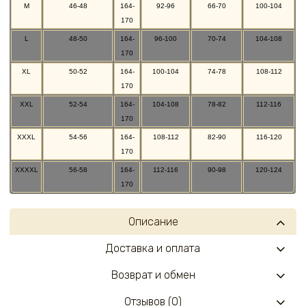
M
46-48
164-
92-96
66-70
100-104
170
L
48-50
164-
96-100
70-74
104-108
170
XL
50-52
164-
100-104
74-78
108-112
170
XXL
52-54
164-
104-108
78-82
112-116
170
XXXL
54-56
164-
108-112
82-90
116-120
170
XXXXL
56-58
164-
112-116
90-98
120-124
170
Описание
Доставка и оплата
Возврат и обмен
Отзывов (0)