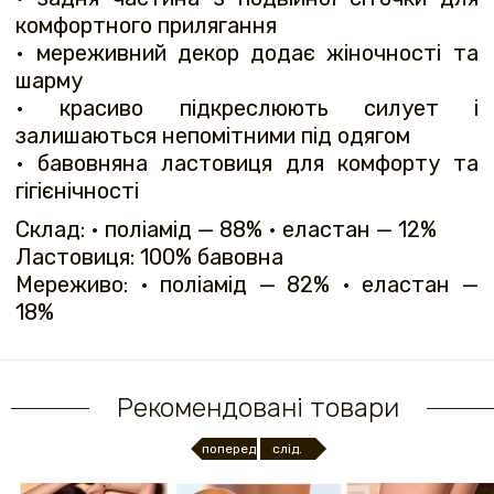
комфортного прилягання
• мереживний декор додає жіночності та
шарму
• красиво підкреслюють силует і
залишаються непомітними під одягом
• бавовняна ластовиця для комфорту та
гігієнічності
Склад: • поліамід — 88% • еластан — 12%
Ластовиця: 100% бавовна
Мереживо: • поліамід — 82% • еластан —
18%
Рекомендовані товари
поперед.
слід.