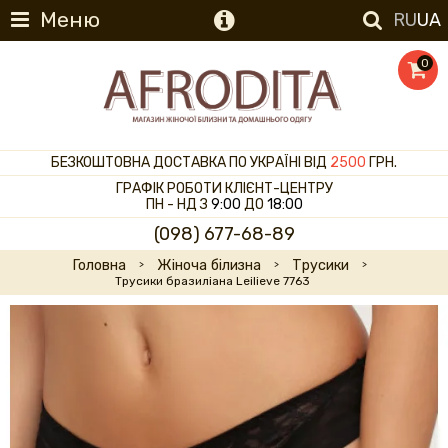
Меню
RU
UA
0
БЕЗКОШТОВНА ДОСТАВКА ПО УКРАЇНІ ВІД
2500
ГРН.
ГРАФІК РОБОТИ КЛІЄНТ-ЦЕНТРУ
ПН - НД З
9:00
ДО
18:00
(098) 677-68-89
Головна
Жіноча білизна
Трусики
Трусики бразиліана Leilieve 7763