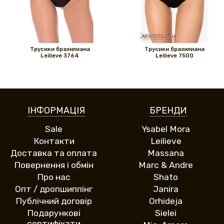
Трусики бразилиана
Трусики бразилиана
Leilieve 3764
Leilieve 7500
ІНФОРМАЦІЯ
БРЕНДИ
Sale
Ysabel Mora
Контакти
Leilieve
Доставка та оплата
Massana
Повернення і обмін
Marc & Andre
Про нас
Shato
Опт / дропшиппінг
Janira
Публічний договір
Orhideja
Подарункові
Sielei
сертифікати