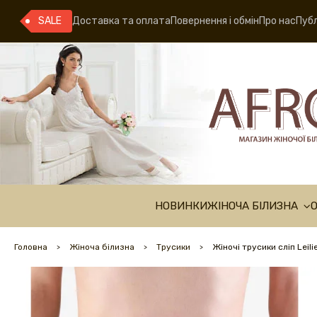
SALE
Доставка та оплата
Повернення і обмін
Про нас
Публ
НОВИНКИ
ЖІНОЧА БІЛИЗНА
Головна
Жіноча білизна
Трусики
Жіночі трусики сліп Leil