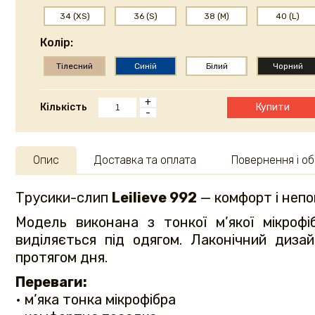
34 (XS)
36 (S)
38 (M)
40 (L)
Колір:
Тілесний
Синій
Білий
Чорний
+
Кількість
Купити
-
Опис
Доставка та оплата
Повернення і об
Трусики-слип
Leilieve 992
— комфорт і непо
Модель виконана з тонкої м’якої мікроф
виділяється під одягом. Лаконічний диз
протягом дня.
Переваги:
• м’яка тонка мікрофібра