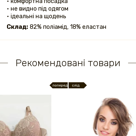
• комфортна посадка
• не видно під одягом
• ідеальні на щодень
Склад:
82% поліамід, 18% еластан
Рекомендовані товари
поперед.
слід.