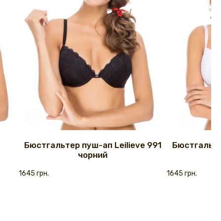
Бюстгальтер пуш-ап Leilieve 991
Бюстгальтер
чорний
1645 грн.
1645 грн.