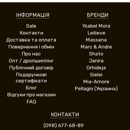
ІНФОРМАЦІЯ
БРЕНДИ
Sale
Ysabel Mora
Контакти
Leilieve
Доставка та оплата
Massana
Повернення і обмін
Marc & Andre
Про нас
Shato
Опт / дропшиппінг
Janira
Публічний договір
Orhideja
Подарункові
Sielei
сертифікати
Mia-Amore
Блог
Pellagio (Украина)
Відгуки про магазин
FAQ
КОНТАКТИ
(098) 677-68-89