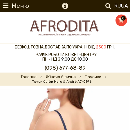
Меню
RU
UA
0
БЕЗКОШТОВНА ДОСТАВКА ПО УКРАЇНІ ВІД
2500
ГРН.
ГРАФІК РОБОТИ КЛІЄНТ-ЦЕНТРУ
ПН - НД З
9:00
ДО
18:00
(098) 677-68-89
Головна
Жіноча білизна
Трусики
Труси бріфи Marc & André A7-0196