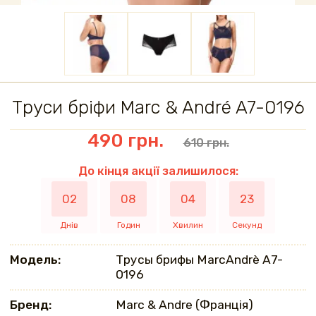
Труси бріфи Marc & André A7-0196
490 грн.
610 грн.
До кінця акції залишилося:
02
08
04
22
Днів
Годин
Хвилин
Секунд
Модель:
Трусы брифы MarcAndrè A7-
0196
Бренд:
Marc & Andre (Франція)