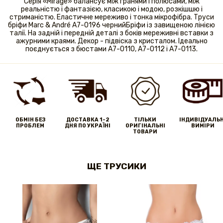
Серія «Mirage» балансує між гранями і полюсами, між
реальністю і фантазією, класикою і модою, розкішшю і
стриманістю. Еластичне мереживо і тонка мікрофібра. Труси
бріфи Marc & André A7-0196 чернийБріфи із завищеною лінією
талії. На задній і передній деталі з боків мереживні вставки з
ажурними краями. Декор - підвіска з кристалом. Ідеально
поєднується з бюстами А7-0110, А7-0112 і А7-0113.
ОБМІН БЕЗ
ДОСТАВКА 1-2
ТІЛЬКИ
IНДИВІДУАЛЬН
ПРОБЛЕМ
ДНЯ ПО УКРАЇНІ
ОРИГІНАЛЬНІ
ВИМІРИ
ТОВАРИ
ЩЕ ТРУСИКИ