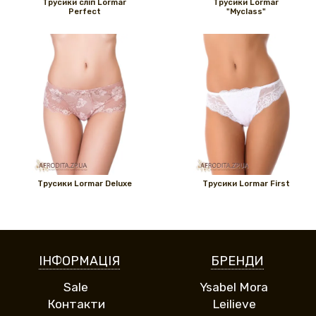
Трусики сліп Lormar
Трусики Lormar
Perfect
"Myclass"
Трусики Lormar Deluxe
Трусики Lormar First
ІНФОРМАЦІЯ
БРЕНДИ
Sale
Ysabel Mora
Контакти
Leilieve