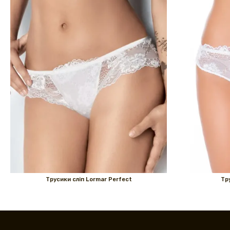
Трусики сліп Lormar Perfect
Тр