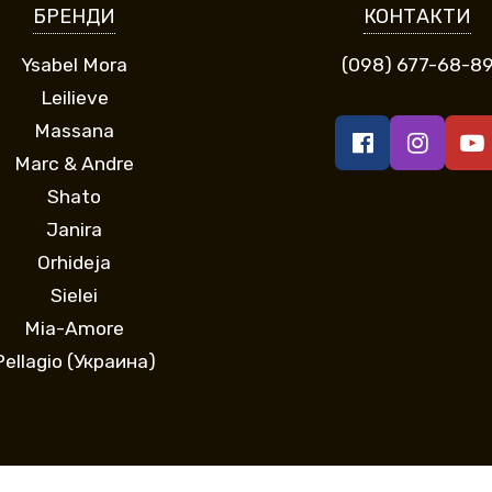
БРЕНДИ
КОНТАКТИ
Ysabel Mora
(098) 677-68-8
Leilieve
Massana
Marc & Andre
Shato
Janira
Orhideja
Sielei
Mia-Amore
Pellagio (Украина)
Всі права захищено. Інтернет-магазин Афродита © 2013 - 2026