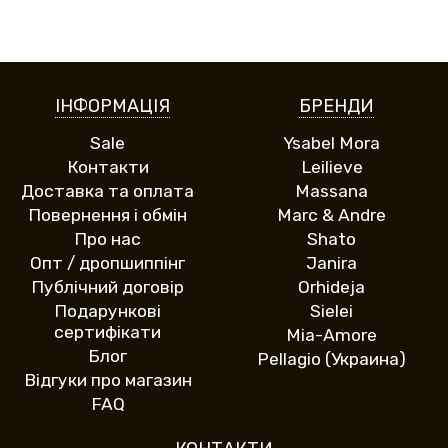
ІНФОРМАЦІЯ
БРЕНДИ
Sale
Ysabel Mora
Контакти
Leilieve
Доставка та оплата
Massana
Повернення і обмін
Marc & Andre
Про нас
Shato
Опт / дропшиппінг
Janira
Публічний договір
Orhideja
Подарункові
Sielei
сертифікати
Mia-Amore
Блог
Pellagio (Украина)
Відгуки про магазин
FAQ