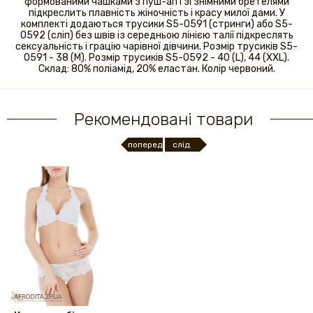
формованими чашками з пуш-ап і зі знімними бретелями
підкреслить плавність жіночність і красу милої дами. У
комплекті додаються трусики S5-0591 (стринги) або S5-
0592 (сліп) без швів із середньою лінією талії підкреслять
сексуальність і грацію чарівної дівчини. Розмір трусиків S5-
0591 - 38 (M). Розмір трусиків S5-0592 - 40 (L), 44 (XXL).
Склад: 80% поліамід, 20% еластан. Колір червоний.
Рекомендовані товари
поперед.
слід.