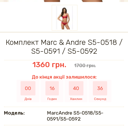
Комплект Marc & Andre S5-0518 /
S5-0591 / S5-0592
1360 грн.
1700 грн.
До кінця акції залишилося:
00
16
40
36
Днів
Годин
Хвилин
Секунд
Модель:
MarcAndrе S5-0518/S5-
0591/S5-0592