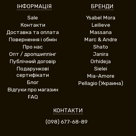
ІНФОРМАЦІЯ
БРЕНДИ
Sale
Ysabel Mora
Контакти
Leilieve
Доставка та оплата
Massana
Повернення і обмін
Marc & Andre
Про нас
Shato
Опт / дропшиппінг
Janira
Публічний договір
Orhideja
Подарункові
Sielei
сертифікати
Mia-Amore
Блог
Pellagio (Украина)
Відгуки про магазин
FAQ
КОНТАКТИ
(098) 677-68-89