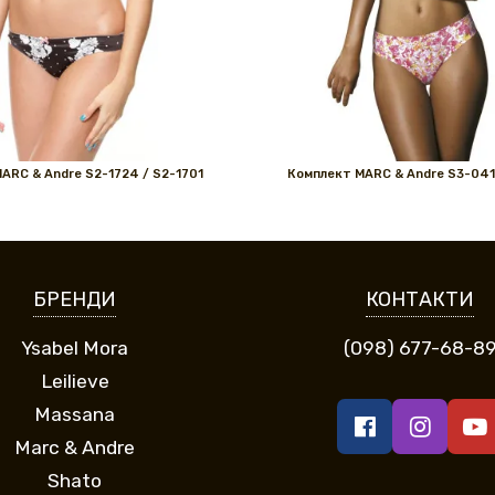
ARС & Andre S2-1724 / S2-1701
Комплект MARС & Andre S3-041
БРЕНДИ
КОНТАКТИ
Ysabel Mora
(098) 677-68-8
Leilieve
Massana
Marc & Andre
Shato