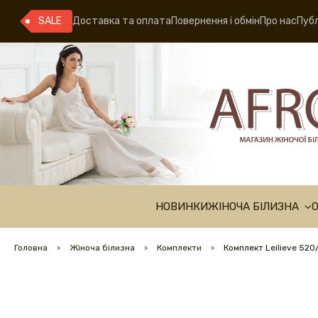
SALE
Доставка та оплата
Повернення і обмін
Про нас
Публ
НОВИНКИ
ЖІНОЧА БІЛИЗНА
Головна
Жіноча білизна
Комплекти
Комплект Leilieve 520